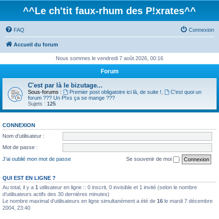
^^Le ch'tit faux-rhum des P!xrates^^
FAQ
Connexion
Accueil du forum
Nous sommes le vendredi 7 août 2026, 00:16
Forum
C'est par là le bizutage...
Sous-forums :
Premier post obligatoire ici là, de suite !
,
C'est quoi un
forum ??? Un P!xs ça se mange ???
Sujets :
125
CONNEXION
Nom d’utilisateur :
Mot de passe :
J’ai oublié mon mot de passe
Se souvenir de moi
QUI EST EN LIGNE ?
Au total, il y a
1
utilisateur en ligne :: 0 inscrit, 0 invisible et 1 invité (selon le nombre
d’utilisateurs actifs des 30 dernières minutes)
Le nombre maximal d’utilisateurs en ligne simultanément a été de
16
le mardi 7 décembre
2004, 23:40