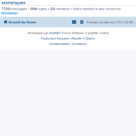
STATISTIQUES
77103
messages •
2994
sujets •
115
membres • Notre membre le plus récent est
Rindaman
Accueil du forum
Fuseau horaire sur
UTC+02:00
Développé par
phpBB
® Forum Software © phpBB Limited
Traduction française officielle
©
Qiaeru
Confidentialité
|
Conditions