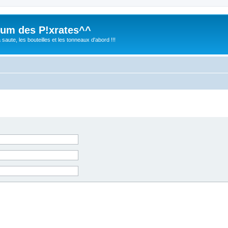
rhum des P!xrates^^
saute, les bouteilles et les tonneaux d'abord !!!