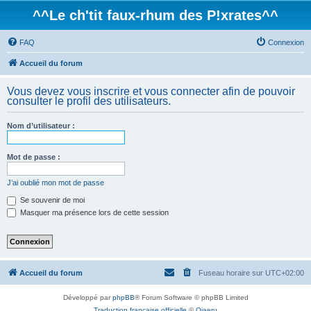
^^Le ch'tit faux-rhum des P!xrates^^
FAQ
Connexion
Accueil du forum
Vous devez vous inscrire et vous connecter afin de pouvoir
consulter le profil des utilisateurs.
Nom d’utilisateur :
Mot de passe :
J’ai oublié mon mot de passe
Se souvenir de moi
Masquer ma présence lors de cette session
Accueil du forum
Fuseau horaire sur
UTC+02:00
Développé par
phpBB
® Forum Software © phpBB Limited
Traduction française officielle
©
Qiaeru