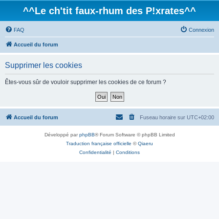
^^Le ch'tit faux-rhum des P!xrates^^
FAQ
Connexion
Accueil du forum
Supprimer les cookies
Êtes-vous sûr de vouloir supprimer les cookies de ce forum ?
Accueil du forum
Fuseau horaire sur
UTC+02:00
Développé par
phpBB
® Forum Software © phpBB Limited
Traduction française officielle
©
Qiaeru
Confidentialité
|
Conditions