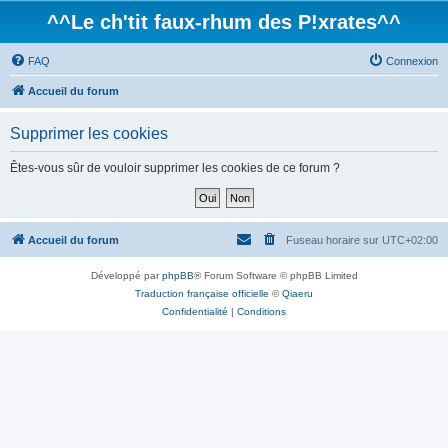
^^Le ch'tit faux-rhum des P!xrates^^
FAQ
Connexion
Accueil du forum
Supprimer les cookies
Êtes-vous sûr de vouloir supprimer les cookies de ce forum ?
Accueil du forum
Fuseau horaire sur
UTC+02:00
Développé par
phpBB
® Forum Software © phpBB Limited
Traduction française officielle
©
Qiaeru
Confidentialité
|
Conditions