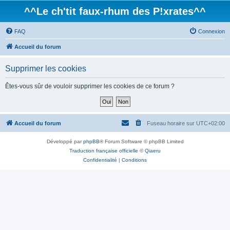
^^Le ch'tit faux-rhum des P!xrates^^
FAQ
Connexion
Accueil du forum
Supprimer les cookies
Êtes-vous sûr de vouloir supprimer les cookies de ce forum ?
Accueil du forum
Fuseau horaire sur
UTC+02:00
Développé par
phpBB
® Forum Software © phpBB Limited
Traduction française officielle
©
Qiaeru
Confidentialité
|
Conditions