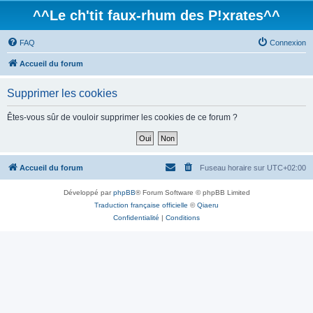
^^Le ch'tit faux-rhum des P!xrates^^
FAQ
Connexion
Accueil du forum
Supprimer les cookies
Êtes-vous sûr de vouloir supprimer les cookies de ce forum ?
Accueil du forum
Fuseau horaire sur
UTC+02:00
Développé par
phpBB
® Forum Software © phpBB Limited
Traduction française officielle
©
Qiaeru
Confidentialité
|
Conditions