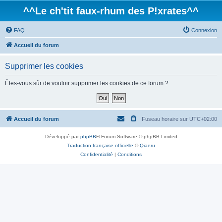
^^Le ch'tit faux-rhum des P!xrates^^
FAQ
Connexion
Accueil du forum
Supprimer les cookies
Êtes-vous sûr de vouloir supprimer les cookies de ce forum ?
Accueil du forum
Fuseau horaire sur
UTC+02:00
Développé par
phpBB
® Forum Software © phpBB Limited
Traduction française officielle
©
Qiaeru
Confidentialité
|
Conditions