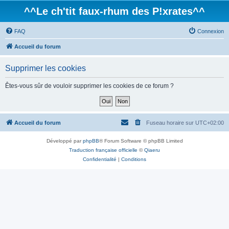
^^Le ch'tit faux-rhum des P!xrates^^
FAQ
Connexion
Accueil du forum
Supprimer les cookies
Êtes-vous sûr de vouloir supprimer les cookies de ce forum ?
Accueil du forum
Fuseau horaire sur
UTC+02:00
Développé par
phpBB
® Forum Software © phpBB Limited
Traduction française officielle
©
Qiaeru
Confidentialité
|
Conditions