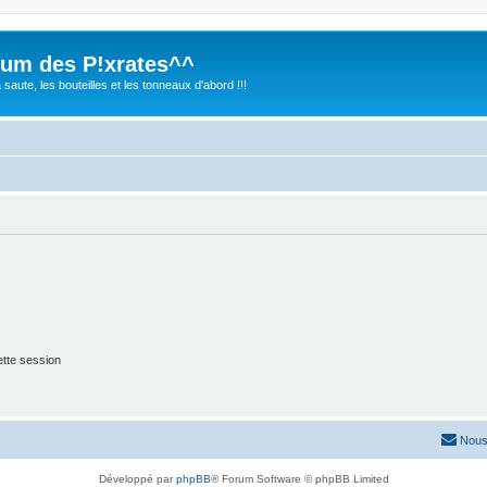
rhum des P!xrates^^
saute, les bouteilles et les tonneaux d'abord !!!
tte session
Nous
Développé par
phpBB
® Forum Software © phpBB Limited