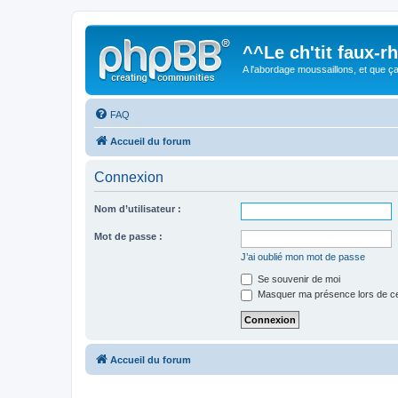
^^Le ch'tit faux-
A l'abordage moussaillons, et que ça 
FAQ
Accueil du forum
Connexion
Nom d’utilisateur :
Mot de passe :
J’ai oublié mon mot de passe
Se souvenir de moi
Masquer ma présence lors de ce
Accueil du forum