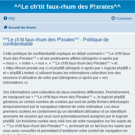
^^Le ch'tit faux-rhum des P!xrates^^
FAQ
Connexion
Accueil du forum
^^Le ch'tit faux-rhum des P!xrates^^ - Politique de
confidentialité
Cette politique de confidentialité explique en détail comment « ^^Le ch'tit faux-
rhum des P!xrates^^ » et ses partenaires affiliés (désignés ci-après par
« nous », « notre », « nos », « ^^Le ch'tit faux-rhum des P!xrates^^ » et
« https://forum.pixrate.org ») et phpBB (désigné ci-après par « logiciel phpBB »
et « phpBB Limited ») utilisent toutes les informations collectées lors des
sessions d’utilisation de votre part (désignées ci-après par « vos
informations »).
Vos informations sont collectées de deux manières différentes. Premièrement,
en naviguant sur « ^^Le ch'tit faux-rhum des P!xrates^^ », le logiciel phpBB
génèrera un certain nombre de cookies qui sont de petits fichiers téléchargés
temporairement par le navigateur internet de votre ordinateur. Les deux
premiers cookies ne contiennent qu’un identifiant utilisateur et un identifiant
anonyme de session qui vous sont automatiquement assignés par le logiciel
phpBB. Un troisième cookie sera créé lors de votre navigation sur les sujets de
« ^^Le ch'tit faux-rhum des P!xrates^^ », archivant de ce fait tous les sujets que
vous avez consultés et permettant d’améliorer votre confort de navigation en