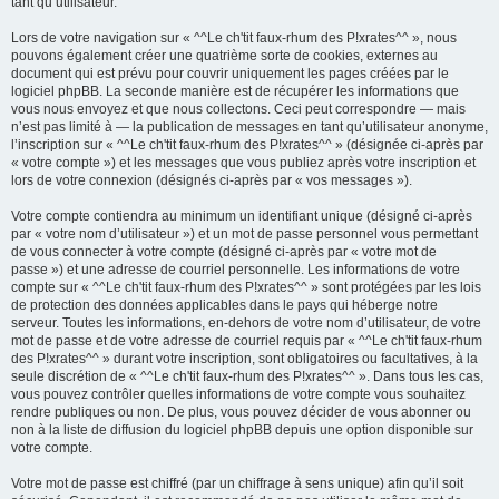
tant qu’utilisateur.
Lors de votre navigation sur « ^^Le ch'tit faux-rhum des P!xrates^^ », nous
pouvons également créer une quatrième sorte de cookies, externes au
document qui est prévu pour couvrir uniquement les pages créées par le
logiciel phpBB. La seconde manière est de récupérer les informations que
vous nous envoyez et que nous collectons. Ceci peut correspondre — mais
n’est pas limité à — la publication de messages en tant qu’utilisateur anonyme,
l’inscription sur « ^^Le ch'tit faux-rhum des P!xrates^^ » (désignée ci-après par
« votre compte ») et les messages que vous publiez après votre inscription et
lors de votre connexion (désignés ci-après par « vos messages »).
Votre compte contiendra au minimum un identifiant unique (désigné ci-après
par « votre nom d’utilisateur ») et un mot de passe personnel vous permettant
de vous connecter à votre compte (désigné ci-après par « votre mot de
passe ») et une adresse de courriel personnelle. Les informations de votre
compte sur « ^^Le ch'tit faux-rhum des P!xrates^^ » sont protégées par les lois
de protection des données applicables dans le pays qui héberge notre
serveur. Toutes les informations, en-dehors de votre nom d’utilisateur, de votre
mot de passe et de votre adresse de courriel requis par « ^^Le ch'tit faux-rhum
des P!xrates^^ » durant votre inscription, sont obligatoires ou facultatives, à la
seule discrétion de « ^^Le ch'tit faux-rhum des P!xrates^^ ». Dans tous les cas,
vous pouvez contrôler quelles informations de votre compte vous souhaitez
rendre publiques ou non. De plus, vous pouvez décider de vous abonner ou
non à la liste de diffusion du logiciel phpBB depuis une option disponible sur
votre compte.
Votre mot de passe est chiffré (par un chiffrage à sens unique) afin qu’il soit