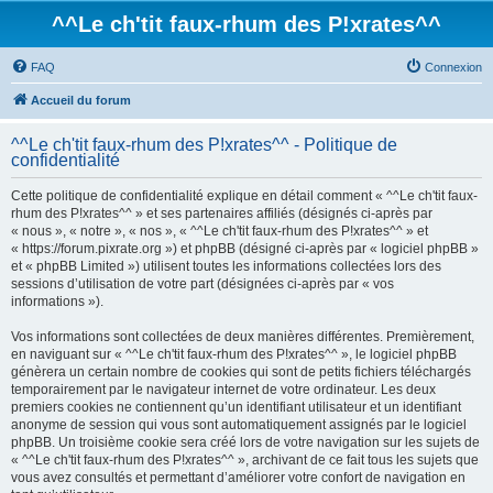
^^Le ch'tit faux-rhum des P!xrates^^
FAQ
Connexion
Accueil du forum
^^Le ch'tit faux-rhum des P!xrates^^ - Politique de
confidentialité
Cette politique de confidentialité explique en détail comment « ^^Le ch'tit faux-
rhum des P!xrates^^ » et ses partenaires affiliés (désignés ci-après par
« nous », « notre », « nos », « ^^Le ch'tit faux-rhum des P!xrates^^ » et
« https://forum.pixrate.org ») et phpBB (désigné ci-après par « logiciel phpBB »
et « phpBB Limited ») utilisent toutes les informations collectées lors des
sessions d’utilisation de votre part (désignées ci-après par « vos
informations »).
Vos informations sont collectées de deux manières différentes. Premièrement,
en naviguant sur « ^^Le ch'tit faux-rhum des P!xrates^^ », le logiciel phpBB
génèrera un certain nombre de cookies qui sont de petits fichiers téléchargés
temporairement par le navigateur internet de votre ordinateur. Les deux
premiers cookies ne contiennent qu’un identifiant utilisateur et un identifiant
anonyme de session qui vous sont automatiquement assignés par le logiciel
phpBB. Un troisième cookie sera créé lors de votre navigation sur les sujets de
« ^^Le ch'tit faux-rhum des P!xrates^^ », archivant de ce fait tous les sujets que
vous avez consultés et permettant d’améliorer votre confort de navigation en