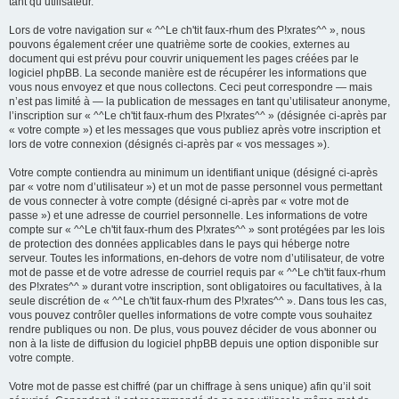
tant qu’utilisateur.
Lors de votre navigation sur « ^^Le ch'tit faux-rhum des P!xrates^^ », nous
pouvons également créer une quatrième sorte de cookies, externes au
document qui est prévu pour couvrir uniquement les pages créées par le
logiciel phpBB. La seconde manière est de récupérer les informations que
vous nous envoyez et que nous collectons. Ceci peut correspondre — mais
n’est pas limité à — la publication de messages en tant qu’utilisateur anonyme,
l’inscription sur « ^^Le ch'tit faux-rhum des P!xrates^^ » (désignée ci-après par
« votre compte ») et les messages que vous publiez après votre inscription et
lors de votre connexion (désignés ci-après par « vos messages »).
Votre compte contiendra au minimum un identifiant unique (désigné ci-après
par « votre nom d’utilisateur ») et un mot de passe personnel vous permettant
de vous connecter à votre compte (désigné ci-après par « votre mot de
passe ») et une adresse de courriel personnelle. Les informations de votre
compte sur « ^^Le ch'tit faux-rhum des P!xrates^^ » sont protégées par les lois
de protection des données applicables dans le pays qui héberge notre
serveur. Toutes les informations, en-dehors de votre nom d’utilisateur, de votre
mot de passe et de votre adresse de courriel requis par « ^^Le ch'tit faux-rhum
des P!xrates^^ » durant votre inscription, sont obligatoires ou facultatives, à la
seule discrétion de « ^^Le ch'tit faux-rhum des P!xrates^^ ». Dans tous les cas,
vous pouvez contrôler quelles informations de votre compte vous souhaitez
rendre publiques ou non. De plus, vous pouvez décider de vous abonner ou
non à la liste de diffusion du logiciel phpBB depuis une option disponible sur
votre compte.
Votre mot de passe est chiffré (par un chiffrage à sens unique) afin qu’il soit