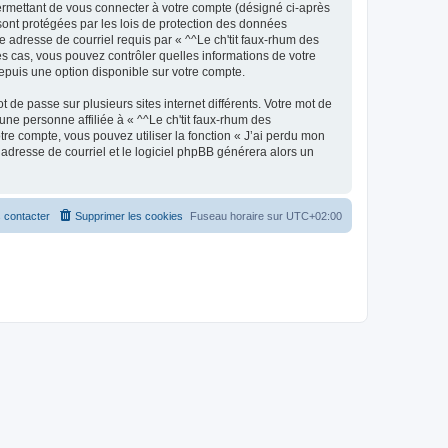
ermettant de vous connecter à votre compte (désigné ci-après
 sont protégées par les lois de protection des données
e adresse de courriel requis par « ^^Le ch'tit faux-rhum des
 les cas, vous pouvez contrôler quelles informations de votre
epuis une option disponible sur votre compte.
 de passe sur plusieurs sites internet différents. Votre mot de
ne personne affiliée à « ^^Le ch'tit faux-rhum des
re compte, vous pouvez utiliser la fonction « J’ai perdu mon
 adresse de courriel et le logiciel phpBB générera alors un
 contacter
Supprimer les cookies
Fuseau horaire sur
UTC+02:00