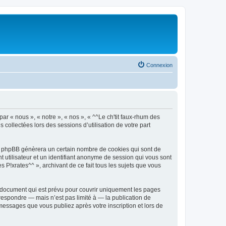
Connexion
par « nous », « notre », « nos », « ^^Le ch'tit faux-rhum des
s collectées lors des sessions d’utilisation de votre part
iel phpBB génèrera un certain nombre de cookies qui sont de
t utilisateur et un identifiant anonyme de session qui vous sont
 P!xrates^^ », archivant de ce fait tous les sujets que vous
u document qui est prévu pour couvrir uniquement les pages
respondre — mais n’est pas limité à — la publication de
 messages que vous publiez après votre inscription et lors de