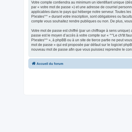
Votre compte contiendra au minimum un identifiant unique (dés
par « votre mot de passe ») et une adresse de courriel personne
applicables dans le pays qui héberge notre serveur. Toutes les 
P!xrates^^ » durant votre inscription, sont obligatoires ou facul
compte vous souhaitez rendre publiques ou non. De plus, vous 
Votre mot de passe est chiffré (par un chiffrage à sens unique) 
passe est le moyen d’accès à votre compte sur « ^^Le ch'tit fa
P!xrates^^ », à phpBB ou à un site de tierce partie ne peut vo
mot de passe » qui est proposée par défaut sur le logiciel phpB
nouveau mot de passe afin que vous puissiez reprendre le cont
Accueil du forum