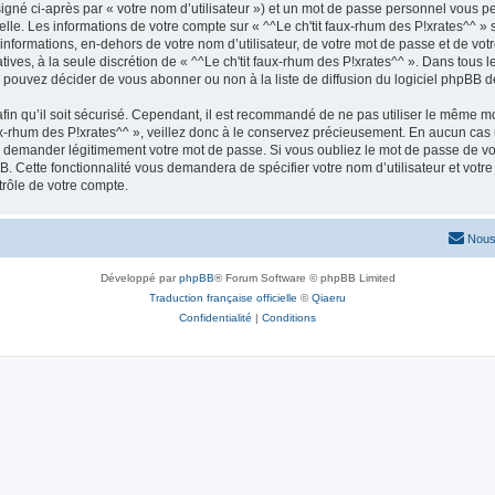
igné ci-après par « votre nom d’utilisateur ») et un mot de passe personnel vous p
lle. Les informations de votre compte sur « ^^Le ch'tit faux-rhum des P!xrates^^ »
informations, en-dehors de votre nom d’utilisateur, de votre mot de passe et de votr
tatives, à la seule discrétion de « ^^Le ch'tit faux-rhum des P!xrates^^ ». Dans tous
pouvez décider de vous abonner ou non à la liste de diffusion du logiciel phpBB d
afin qu’il soit sécurisé. Cependant, il est recommandé de ne pas utiliser le même mot
ux-rhum des P!xrates^^ », veillez donc à le conservez précieusement. En aucun cas u
us demander légitimement votre mot de passe. Si vous oubliez le mot de passe de vot
B. Cette fonctionnalité vous demandera de spécifier votre nom d’utilisateur et votre
rôle de votre compte.
Nous
Développé par
phpBB
® Forum Software © phpBB Limited
Traduction française officielle
©
Qiaeru
Confidentialité
|
Conditions