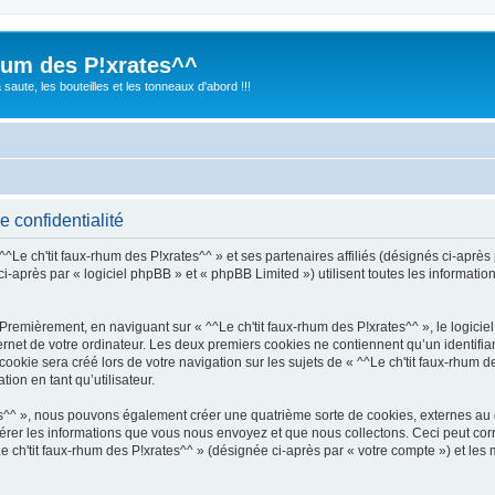
rhum des P!xrates^^
saute, les bouteilles et les tonneaux d'abord !!!
e confidentialité
^Le ch'tit faux-rhum des P!xrates^^ » et ses partenaires affiliés (désignés ci-après 
ci-après par « logiciel phpBB » et « phpBB Limited ») utilisent toutes les information
 Premièrement, en naviguant sur « ^^Le ch'tit faux-rhum des P!xrates^^ », le logic
ernet de votre ordinateur. Les deux premiers cookies ne contiennent qu’un identifian
kie sera créé lors de votre navigation sur les sujets de « ^^Le ch'tit faux-rhum des
ion en tant qu’utilisateur.
ates^^ », nous pouvons également créer une quatrième sorte de cookies, externes a
érer les informations que vous nous envoyez et que nous collectons. Ceci peut cor
Le ch'tit faux-rhum des P!xrates^^ » (désignée ci-après par « votre compte ») et les