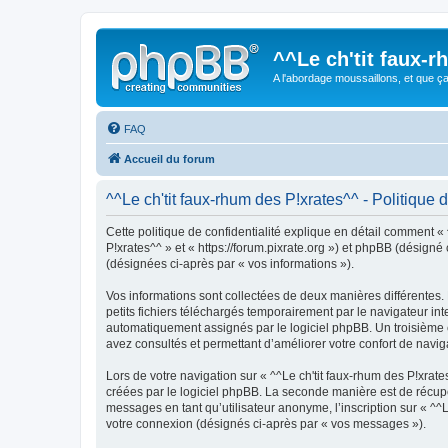
^^Le ch'tit faux-
A l'abordage moussaillons, et que ça 
FAQ
Accueil du forum
^^Le ch'tit faux-rhum des P!xrates^^ - Politique d
Cette politique de confidentialité explique en détail comment « ^
P!xrates^^ » et « https://forum.pixrate.org ») et phpBB (désigné 
(désignées ci-après par « vos informations »).
Vos informations sont collectées de deux manières différentes.
petits fichiers téléchargés temporairement par le navigateur int
automatiquement assignés par le logiciel phpBB. Un troisième coo
avez consultés et permettant d’améliorer votre confort de navigat
Lors de votre navigation sur « ^^Le ch'tit faux-rhum des P!xr
créées par le logiciel phpBB. La seconde manière est de récup
messages en tant qu’utilisateur anonyme, l’inscription sur « ^^
votre connexion (désignés ci-après par « vos messages »).