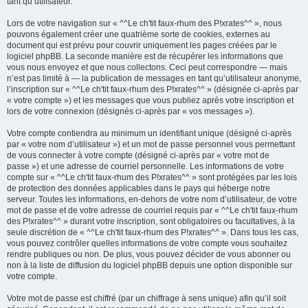
tant qu’utilisateur.
Lors de votre navigation sur « ^^Le ch'tit faux-rhum des P!xrates^^ », nous
pouvons également créer une quatrième sorte de cookies, externes au
document qui est prévu pour couvrir uniquement les pages créées par le
logiciel phpBB. La seconde manière est de récupérer les informations que
vous nous envoyez et que nous collectons. Ceci peut correspondre — mais
n’est pas limité à — la publication de messages en tant qu’utilisateur anonyme,
l’inscription sur « ^^Le ch'tit faux-rhum des P!xrates^^ » (désignée ci-après par
« votre compte ») et les messages que vous publiez après votre inscription et
lors de votre connexion (désignés ci-après par « vos messages »).
Votre compte contiendra au minimum un identifiant unique (désigné ci-après
par « votre nom d’utilisateur ») et un mot de passe personnel vous permettant
de vous connecter à votre compte (désigné ci-après par « votre mot de
passe ») et une adresse de courriel personnelle. Les informations de votre
compte sur « ^^Le ch'tit faux-rhum des P!xrates^^ » sont protégées par les lois
de protection des données applicables dans le pays qui héberge notre
serveur. Toutes les informations, en-dehors de votre nom d’utilisateur, de votre
mot de passe et de votre adresse de courriel requis par « ^^Le ch'tit faux-rhum
des P!xrates^^ » durant votre inscription, sont obligatoires ou facultatives, à la
seule discrétion de « ^^Le ch'tit faux-rhum des P!xrates^^ ». Dans tous les cas,
vous pouvez contrôler quelles informations de votre compte vous souhaitez
rendre publiques ou non. De plus, vous pouvez décider de vous abonner ou
non à la liste de diffusion du logiciel phpBB depuis une option disponible sur
votre compte.
Votre mot de passe est chiffré (par un chiffrage à sens unique) afin qu’il soit