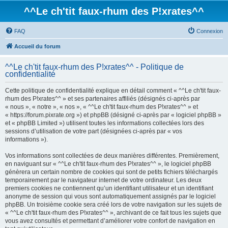
^^Le ch'tit faux-rhum des P!xrates^^
FAQ
Connexion
Accueil du forum
^^Le ch'tit faux-rhum des P!xrates^^ - Politique de
confidentialité
Cette politique de confidentialité explique en détail comment « ^^Le ch'tit faux-
rhum des P!xrates^^ » et ses partenaires affiliés (désignés ci-après par
« nous », « notre », « nos », « ^^Le ch'tit faux-rhum des P!xrates^^ » et
« https://forum.pixrate.org ») et phpBB (désigné ci-après par « logiciel phpBB »
et « phpBB Limited ») utilisent toutes les informations collectées lors des
sessions d’utilisation de votre part (désignées ci-après par « vos
informations »).
Vos informations sont collectées de deux manières différentes. Premièrement,
en naviguant sur « ^^Le ch'tit faux-rhum des P!xrates^^ », le logiciel phpBB
génèrera un certain nombre de cookies qui sont de petits fichiers téléchargés
temporairement par le navigateur internet de votre ordinateur. Les deux
premiers cookies ne contiennent qu’un identifiant utilisateur et un identifiant
anonyme de session qui vous sont automatiquement assignés par le logiciel
phpBB. Un troisième cookie sera créé lors de votre navigation sur les sujets de
« ^^Le ch'tit faux-rhum des P!xrates^^ », archivant de ce fait tous les sujets que
vous avez consultés et permettant d’améliorer votre confort de navigation en