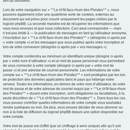
tant qu’utilisateur.
Lors de votre navigation sur « ^^Le ch'tit faux-rhum des P!xrates^^ », nous
pouvons également créer une quatrième sorte de cookies, externes au
document qui est prévu pour couvrir uniquement les pages créées par le
logiciel phpBB. La seconde manière est de récupérer les informations que
vous nous envoyez et que nous collectons. Ceci peut correspondre — mais
n’est pas limité à — la publication de messages en tant qu’utilisateur anonyme,
l’inscription sur « ^^Le ch'tit faux-rhum des P!xrates^^ » (désignée ci-après par
« votre compte ») et les messages que vous publiez après votre inscription et
lors de votre connexion (désignés ci-après par « vos messages »).
Votre compte contiendra au minimum un identifiant unique (désigné ci-après
par « votre nom d’utilisateur ») et un mot de passe personnel vous permettant
de vous connecter à votre compte (désigné ci-après par « votre mot de
passe ») et une adresse de courriel personnelle. Les informations de votre
compte sur « ^^Le ch'tit faux-rhum des P!xrates^^ » sont protégées par les lois
de protection des données applicables dans le pays qui héberge notre
serveur. Toutes les informations, en-dehors de votre nom d’utilisateur, de votre
mot de passe et de votre adresse de courriel requis par « ^^Le ch'tit faux-rhum
des P!xrates^^ » durant votre inscription, sont obligatoires ou facultatives, à la
seule discrétion de « ^^Le ch'tit faux-rhum des P!xrates^^ ». Dans tous les cas,
vous pouvez contrôler quelles informations de votre compte vous souhaitez
rendre publiques ou non. De plus, vous pouvez décider de vous abonner ou
non à la liste de diffusion du logiciel phpBB depuis une option disponible sur
votre compte.
Votre mot de passe est chiffré (par un chiffrage à sens unique) afin qu’il soit