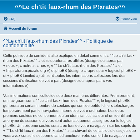
^^Le ch'tit faux-rhum des P!xrates^^
FAQ
Connexion
Accueil du forum
^^Le ch'tit faux-rhum des P!xrates^^ - Politique de
confidentialité
Cette politique de confidentialité explique en détail comment « ^^Le ch'tit faux-
rhum des P!xrates^^ » et ses partenaires affiliés (désignés ci-après par
« nous », « notre », « nos », « ^^Le ch'tit faux-rhum des P!xrates^^ » et
« https://forum.pixrate.org ») et phpBB (désigné ci-après par « logiciel phpBB »
et « phpBB Limited ») utilisent toutes les informations collectées lors des
sessions d’utilisation de votre part (désignées ci-après par « vos
informations »).
Vos informations sont collectées de deux manières différentes. Premièrement,
en naviguant sur « ^^Le ch'tit faux-rhum des P!xrates^^ », le logiciel phpBB
génèrera un certain nombre de cookies qui sont de petits fichiers téléchargés
temporairement par le navigateur internet de votre ordinateur. Les deux
premiers cookies ne contiennent qu’un identifiant utilisateur et un identifiant
anonyme de session qui vous sont automatiquement assignés par le logiciel
phpBB. Un troisième cookie sera créé lors de votre navigation sur les sujets de
« ^^Le ch'tit faux-rhum des P!xrates^^ », archivant de ce fait tous les sujets que
vous avez consultés et permettant d’améliorer votre confort de navigation en