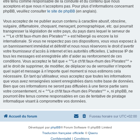
être tenu comme responsable de la conduite et du contenu que nous
acceptons et que nous n’acceptons pas. Pour plus d’informations concernant
phpBB, veuillez consulter
le site de phpBB
(en anglais).
Vous acceptez de ne publier aucun contenu à caractère abusif, obscène,
vulgaire, diffamatoire, choquant, menaçant, pornographique, etc. qui pourrait
transgresser la législation de votre pays, du pays dans lequel le serveur de
« ^^Le ch'tit faux-rhum des P!xrates^^ » est hébergé ou encore la loi
internationale. Si vous ne respectez pas ces dispositions, vous vous exposez à
un bannissement immédiat et définitif et nous nous réservons le droit d’avertir
votre fournisseur d’accès à internet et les autorités officielles. L’adresse IP de
tous les messages est enregistrée afin d’aider au renforcement de ces
conditions. Vous acceptez le fait que « ^^Le ch'tit faux-rhum des P!xrates^^ »
ait le droit de supprimer, de modifier, de déplacer ou de verrouiller n’importe
quel sujet et message à n’importe quel moment si nous estimons cela
nécessaire. En tant qu’utilisateur, vous acceptez que toutes les informations
que vous avez renseignées soient enregistrées dans notre base de données.
Bien que ces informations ne seront pas diffusées à une tierce partie sans
votre consentement, ni « ^^Le ch'tit faux-rhum des P!xrates^^ », ni phpBB, ne
pourront être tenus comme responsables en cas de tentative de piratage
informatique visant à compromettre vos données.
Accueil du forum
Fuseau horaire sur
UTC+02:00
Développé par
phpBB
® Forum Software © phpBB Limited
Traduction française officielle
©
Qiaeru
Confidentialité
|
Conditions