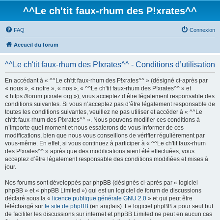
^^Le ch'tit faux-rhum des P!xrates^^
FAQ
Connexion
Accueil du forum
^^Le ch'tit faux-rhum des P!xrates^^ - Conditions d’utilisation
En accédant à « ^^Le ch'tit faux-rhum des P!xrates^^ » (désigné ci-après par
« nous », « notre », « nos », « ^^Le ch'tit faux-rhum des P!xrates^^ » et
« https://forum.pixrate.org »), vous acceptez d’être légalement responsable des
conditions suivantes. Si vous n’acceptez pas d’être légalement responsable de
toutes les conditions suivantes, veuillez ne pas utiliser et accéder à « ^^Le
ch'tit faux-rhum des P!xrates^^ ». Nous pouvons modifier ces conditions à
n’importe quel moment et nous essaierons de vous informer de ces
modifications, bien que nous vous conseillons de vérifier régulièrement par
vous-même. En effet, si vous continuez à participer à « ^^Le ch'tit faux-rhum
des P!xrates^^ » après que des modifications aient été effectuées, vous
acceptez d’être légalement responsable des conditions modifiées et mises à
jour.
Nos forums sont développés par phpBB (désignés ci-après par « logiciel
phpBB » et « phpBB Limited ») qui est un logiciel de forum de discussions
déclaré sous la «
licence publique générale GNU 2.0
» et qui peut être
téléchargé sur
le site de phpBB
(en anglais). Le logiciel phpBB a pour seul but
de faciliter les discussions sur internet et phpBB Limited ne peut en aucun cas