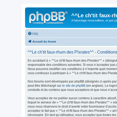
^^Le ch'tit faux-
A l'abordage moussaillons, et que ça 
FAQ
Accueil du forum
^^Le ch'tit faux-rhum des P!xrates^^ - Conditions 
En accédant à « ^^Le ch'tit faux-rhum des P!xrates^^ » (désigné 
responsable des conditions suivantes. Si vous n’acceptez pas d’
Nous pouvons modifier ces conditions à n’importe quel moment 
vous continuez à participer à « ^^Le ch'tit faux-rhum des P!xra
Nos forums sont développés par phpBB (désignés ci-après par «
peut être téléchargé sur
le site de phpBB
(en anglais). Le logic
conduite et du contenu que nous acceptons et que nous n’acce
Vous acceptez de ne publier aucun contenu à caractère abusif, 
lequel le serveur de « ^^Le ch'tit faux-rhum des P!xrates^^ » e
nous nous réservons le droit d’avertir votre fournisseur d’accès
acceptez le fait que « ^^Le ch'tit faux-rhum des P!xrates^^ » ai
nécessaire. En tant qu’utilisateur, vous acceptez que toutes l