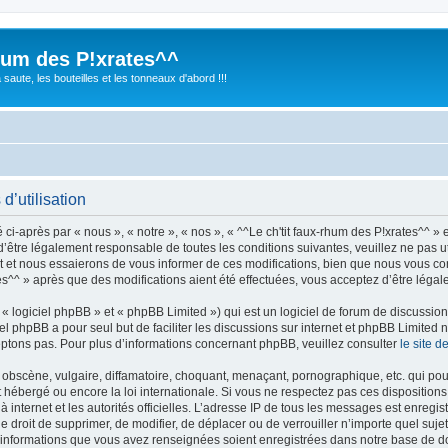
rhum des P!xrates^^
saute, les bouteilles et les tonneaux d'abord !!!
d’utilisation
ci-après par « nous », « notre », « nos », « ^^Le ch'tit faux-rhum des P!xrates^^ » e
être légalement responsable de toutes les conditions suivantes, veuillez ne pas util
et nous essaierons de vous informer de ces modifications, bien que nous vous cons
tes^^ » après que des modifications aient été effectuées, vous acceptez d’être léga
 logiciel phpBB » et « phpBB Limited ») qui est un logiciel de forum de discussio
iel phpBB a pour seul but de faciliter les discussions sur internet et phpBB Limit
ptons pas. Pour plus d’informations concernant phpBB, veuillez consulter
le site 
obscène, vulgaire, diffamatoire, choquant, menaçant, pornographique, etc. qui pourr
st hébergé ou encore la loi internationale. Si vous ne respectez pas ces disposition
 à internet et les autorités officielles. L’adresse IP de tous les messages est enregi
t le droit de supprimer, de modifier, de déplacer ou de verrouiller n’importe quel s
es informations que vous avez renseignées soient enregistrées dans notre base de 