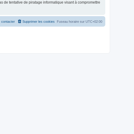
as de tentative de piratage informatique visant à compromettre
 contacter
Supprimer les cookies
Fuseau horaire sur
UTC+02:00