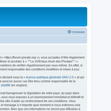
Connexion
t « https://forum.pixrate.org »), vous acceptez d’être légalement
iser et accéder à « ^^Le ch'tit faux-rhum des P!xrates^^ ».
eillons de vérifier régulièrement par vous-même. En effet, si
lement responsable des conditions modifiées et mises à jour.
ns déclaré sous la «
licence publique générale GNU 2.0
» et qui
ed ne peut en aucun cas être tenu comme responsable de la
de phpBB
(en anglais).
ait transgresser la législation de votre pays, du pays dans
s, vous vous exposez à un bannissement immédiat et définitif et
strée afin d’aider au renforcement de ces conditions. Vous
ujet et message à n’importe quel moment si nous estimons cela
données. Bien que ces informations ne seront pas diffusées à