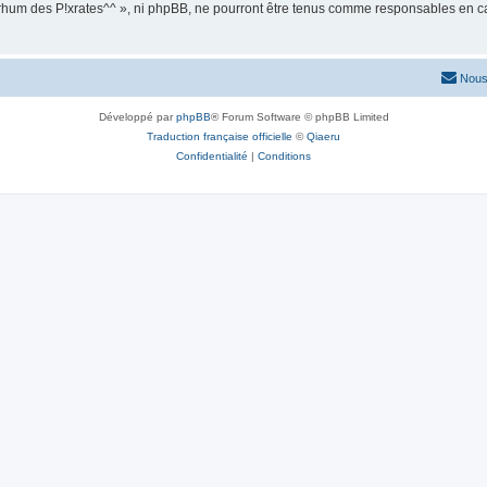
ux-rhum des P!xrates^^ », ni phpBB, ne pourront être tenus comme responsables en c
Nous
Développé par
phpBB
® Forum Software © phpBB Limited
Traduction française officielle
©
Qiaeru
Confidentialité
|
Conditions