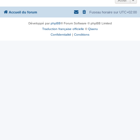
Accueil du forum
Fuseau horaire sur
UTC+02:00
Développé par
phpBB
® Forum Software © phpBB Limited
Traduction française officielle
©
Qiaeru
Confidentialité
|
Conditions